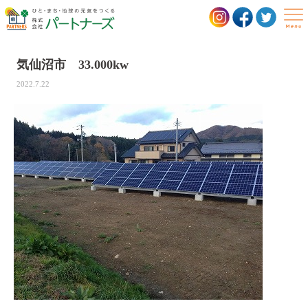
気仙沼市 33.000kw
NEWS
2022.7.22
サービス
住宅向けサービス
事業所向けサービス
実績
お客様の声
会社概要
社長挨拶
経営理念
会社概要
沿革