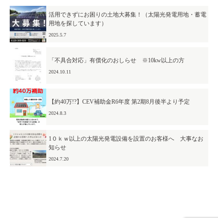
活用できずにお困りの土地大募集！（太陽光発電用地・蓄電
CSR
メディア
用地を探しています）
表彰
認定・所持資格
2025.5.7
アクセス
「不具合対応」有償化のおしらせ ※10kw以上の方
採用情報
2024.10.11
企業理念
【約40万!?】CEV補助金R6年度 第2期8月後半より予定
パートナーズの想い
2024.8.3
パートナーズの挑戦
1０ｋｗ以上の太陽光発電設備を設置のお客様へ 大事なお
知らせ
先輩スタッフインタビュー
2024.7.20
募集要項