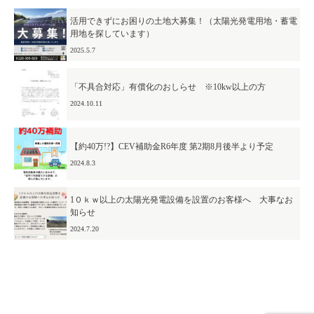
活用できずにお困りの土地大募集！（太陽光発電用地・蓄電
CSR
メディア
用地を探しています）
表彰
認定・所持資格
2025.5.7
アクセス
「不具合対応」有償化のおしらせ ※10kw以上の方
採用情報
2024.10.11
企業理念
【約40万!?】CEV補助金R6年度 第2期8月後半より予定
パートナーズの想い
2024.8.3
パートナーズの挑戦
1０ｋｗ以上の太陽光発電設備を設置のお客様へ 大事なお
知らせ
先輩スタッフインタビュー
2024.7.20
募集要項