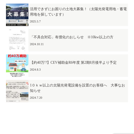
活用できずにお困りの土地大募集！（太陽光発電用地・蓄電
CSR
メディア
用地を探しています）
表彰
認定・所持資格
2025.5.7
アクセス
「不具合対応」有償化のおしらせ ※10kw以上の方
採用情報
2024.10.11
企業理念
【約40万!?】CEV補助金R6年度 第2期8月後半より予定
パートナーズの想い
2024.8.3
パートナーズの挑戦
1０ｋｗ以上の太陽光発電設備を設置のお客様へ 大事なお
知らせ
先輩スタッフインタビュー
2024.7.20
募集要項