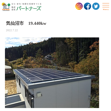
気仙沼市 19.440kw
NEWS
2022.7.22
サービス
住宅向けサービス
事業所向けサービス
実績
お客様の声
会社概要
社長挨拶
経営理念
会社概要
沿革