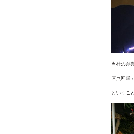
当社の創
原点回帰
というこ