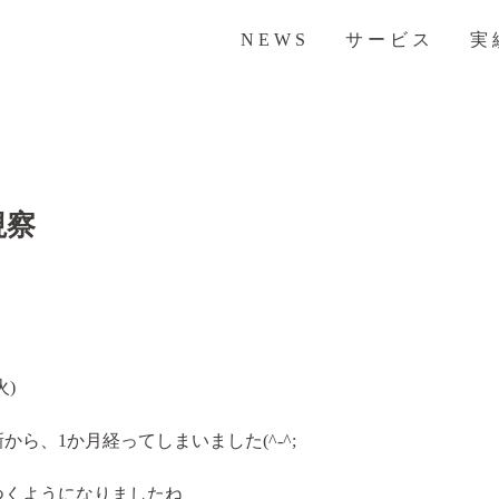
NEWS
サービス
実
視察
火)
から、1か月経ってしまいました(^-^;
つくようになりましたね