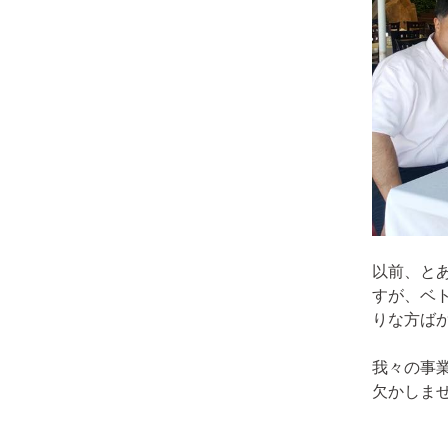
以前、と
すが、ベ
りな方ば
我々の事
欠かしま