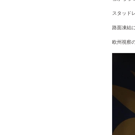
スタッド
路面凍結
欧州視察